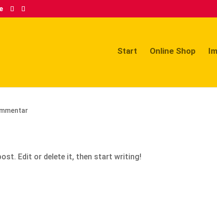
e
Start
Online Shop
I
ommentar
st. Edit or delete it, then start writing!