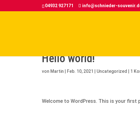
04932 927171
info@schnieder-souvenir.d
Hello world!
von
Martin
|
Feb. 10, 2021
|
Uncategorized
|
1 K
Welcome to WordPress. This is your first po