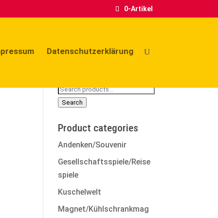
0-Artikel
mpressum
Datenschutzerklärung
Search
for:
Search
Product categories
Andenken/Souvenir
Gesellschaftsspiele/Reise
spiele
Kuschelwelt
Magnet/Kühlschrankmag